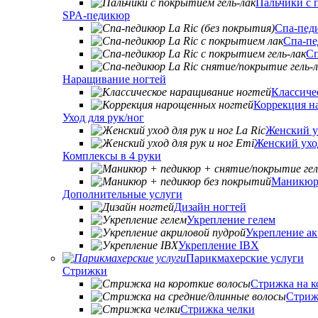
Пальчики с 
SPA-педикюр
Спа-педи
Спа-пе
Сп
Наращивание ногтей
Классиче
Коррекция н
Уход для рук/ног
Женский ух
Женский уход
Комплексы в 4 руки
Маникюр 
Дополнительные услуги
Дизайн ногтей
Укрепление гелем
Укрепление а
Укрепление IBX
Парикмахерские услуги
Стрижки
Стрижка на к
Стриж
Стрижка челки