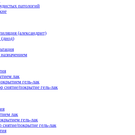
и
судистых патологий
кне
пиляция (александрит)
 (диод)
льтация
 назначением
тия
ытием лак
окрытием гель-лак
 снятие/покрытие гель-лак
ия
тием лак
окрытием гель-лак
 снятие/покрытие гель-лак
тия