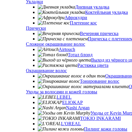
Укладки
Дневная укладка
Коктейльная укладка
Афрокудри
Плетение кос
Прически
Вечерняя прическа
Прическа с плетение
Сложное окрашивание волос
Airtouch
Тотал блонд
Выход из чёрного ц
Растяжка цвета
Окрашивание волос
Окрашивание
Тонирование волос
О
Уходы за волосами и кожей головы
LEBEL
ELIOKAP
Nashi Argan
Уходы от Kevin Mur
TOKIO INKARAMI
L'OREAL
Пилинг кожи головы