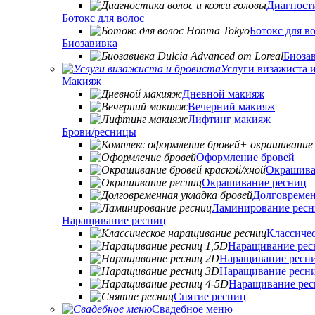
Диагност
Ботокс для волос
Ботокс для в
Биозавивка
Биозав
Услуги визажиста 
Макияж
Дневной макияж
Вечерний макияж
Лифтинг макияж
Брови/ресницы
Оформление бровей
Окрашива
Окрашивание ресниц
Долговремен
Ламинирование рес
Наращивание ресниц
Классиче
Наращивание рес
Наращивание ресн
Наращивание ресн
Наращивание рес
Снятие ресниц
Свадебное меню