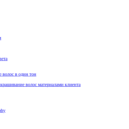
м
вета
 волос в один тон
крашивание волос материалами клиента
phy