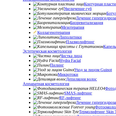
Контурная пласти
Увеличение губ
Боту
Лечение гипергидроза
Биоревитализация
Мезотерапия
Коллагенотерапия
Липолитики
Плазмолифтинг
Капель
Эстетическая косметология
Чистка лица
Hydra Facial
Пилинг
Уход за лицом Guinot
Микротоки
Депиляция волос
Аппаратная косметология
Фотод
SMAS-лифтинг
RF-лифтинг
Лечение гипергидроза
Фотоомолож
Термолифтинг Skin 