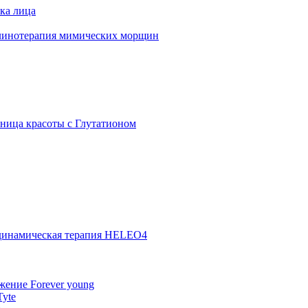
ка лица
линотерапия мимических морщин
ница красоты с Глутатионом
инамическая терапия HELEO4
ение Forever young
Tyte