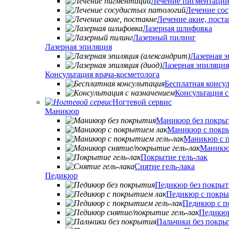
Лечение пигментаци
Лечение со
Лечение акне, поста
Лазерная шлифовка
Лазерный пилинг
Лазерная эпиляция
Лазерная э
Лазерная эпиляция
Консультация врача-косметолога
Бесплатная консу
Консультация с
Ногтевой сервис
Маникюр
Маникюр без покры
Маникюр с покр
Маникюр с п
Маникюр
Покрытие гель-лак
Снятие гель-лака
Педикюр
Педикюр без покрыт
Педикюр с покры
Педикюр с п
Педикюр
Пальчики без покры