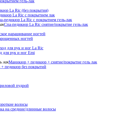
покрытием гель-лак
кюр La Ric (без покрытия)
дикюр La Ric с покрытием лак
а-педикюр La Ric с покрытием гель-лак
Спа-педикюр La Ric снятие/покрытие гель-лак
ское наращивание ногтей
арощенных ногтей
од для рук и ног La Ric
 для рук и ног Emi
Маникюр + педикюр + снятие/покрытие гель лак
+ педикюр без покрытий
криловой пудрой
ороткие волосы
ка на средние/длинные волосы