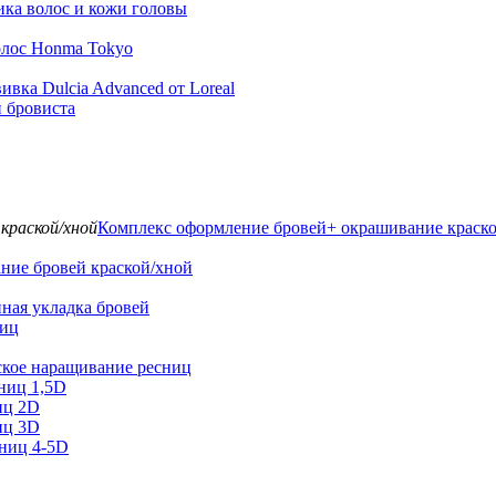
ика волос и кожи головы
олос Honma Tokyo
ивка Dulcia Advanced от Loreal
и бровиста
Комплекс оформление бровей+ окрашивание краск
ние бровей краской/хной
ная укладка бровей
ниц
ское наращивание ресниц
ниц 1,5D
иц 2D
иц 3D
ниц 4-5D