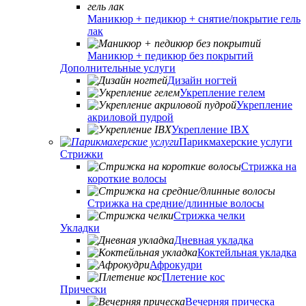
Маникюр + педикюр + снятие/покрытие гель
лак
Маникюр + педикюр без покрытий
Дополнительные услуги
Дизайн ногтей
Укрепление гелем
Укрепление
акриловой пудрой
Укрепление IBX
Парикмахерские услуги
Стрижки
Стрижка на
короткие волосы
Стрижка на средние/длинные волосы
Стрижка челки
Укладки
Дневная укладка
Коктейльная укладка
Афрокудри
Плетение кос
Прически
Вечерняя прическа