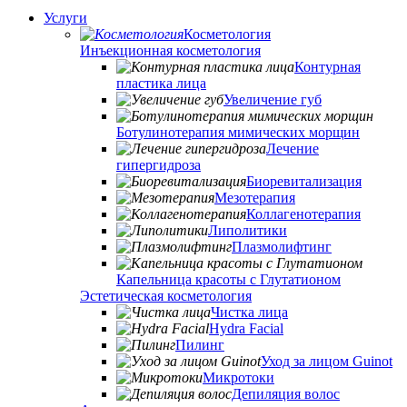
Услуги
Косметология
Инъекционная косметология
Контурная
пластика лица
Увеличение губ
Ботулинотерапия мимических морщин
Лечение
гипергидроза
Биоревитализация
Мезотерапия
Коллагенотерапия
Липолитики
Плазмолифтинг
Капельница красоты с Глутатионом
Эстетическая косметология
Чистка лица
Hydra Facial
Пилинг
Уход за лицом Guinot
Микротоки
Депиляция волос