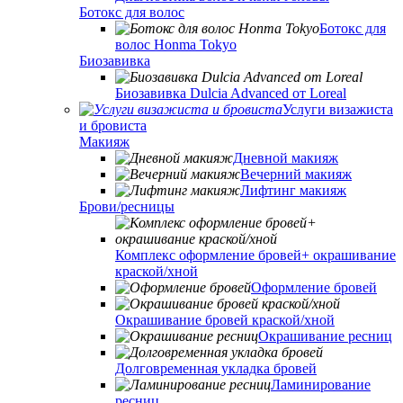
Ботокс для волос
Ботокс для
волос Honma Tokyo
Биозавивка
Биозавивка Dulcia Advanced от Loreal
Услуги визажиста
и бровиста
Макияж
Дневной макияж
Вечерний макияж
Лифтинг макияж
Брови/ресницы
Комплекс оформление бровей+ окрашивание
краской/хной
Оформление бровей
Окрашивание бровей краской/хной
Окрашивание ресниц
Долговременная укладка бровей
Ламинирование
ресниц