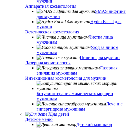
мужчин
Аппаратная косметология
SMAS лифтинг
для мужчин
Hydra Facial для
мужчин
Эстетическая косметология
Чистка лица
мужчинам
Уход за лицом
мужчинам
Пилинг для мужчин
Лазерная косметология
Лазерная
эпиляция мужчинам
Инъекционная косметология для мужчин
Ботулинотерапия мимических морщин
мужчинам
Лечение
гипергидроза мужчинам
Для детей
Детское меню
Детский маникюр