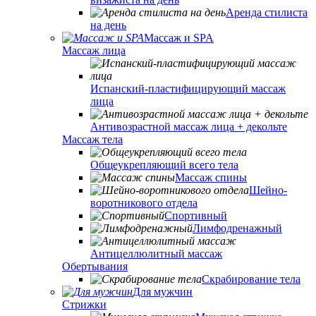
Аренда стилиста
на день
Массаж и SPA
Массаж лица
Испанский-пластифицирующий массаж
лица
Антивозрастной массаж лица + декольте
Массаж тела
Общеукрепляющий всего тела
Массаж спины
Шейно-
воротникового отдела
Спортивный
Лимфодренажный
Антицеллюлитный массаж
Обертывания
Скрабирование тела
Для мужчин
Стрижки