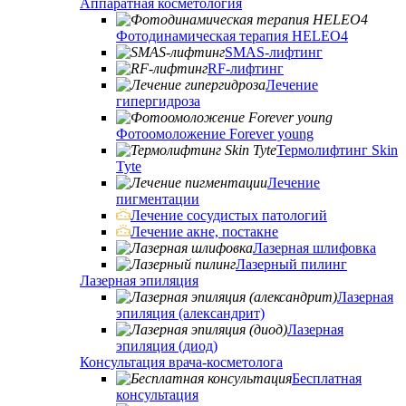
Аппаратная косметология
Фотодинамическая терапия HELEO4
SMAS-лифтинг
RF-лифтинг
Лечение
гипергидроза
Фотоомоложение Forever young
Термолифтинг Skin
Tyte
Лечение
пигментации
Лечение сосудистых патологий
Лечение акне, постакне
Лазерная шлифовка
Лазерный пилинг
Лазерная эпиляция
Лазерная
эпиляция (александрит)
Лазерная
эпиляция (диод)
Консультация врача-косметолога
Бесплатная
консультация