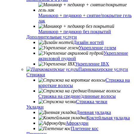
Маникюр + педикюр + снятие/покрытие гель
лак
Маникюр + педикюр без покрытий
Дополнительные услуги
Дизайн ногтей
Укрепление гелем
Укрепление
акриловой пудрой
Укрепление IBX
Парикмахерские услуги
Стрижки
Стрижка на
короткие волосы
Стрижка на средние/длинные волосы
Стрижка челки
Укладки
Дневная укладка
Коктейльная укладка
Афрокудри
Плетение кос
Прически