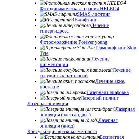
Фотодинамическая терапия HELEO4
SMAS-лифтинг
RF-лифтинг
Лечение
гипергидроза
Фотоомоложение Forever young
Термолифтинг Skin
Tyte
Лечение
пигментации
Лечение
сосудистых патологий
Лечение акне,
постакне
Лазерная шлифовка
Лазерный пилинг
Лазерная эпиляция
Лазерная
эпиляция (александрит)
Лазерная
эпиляция (диод)
Консультация врача-косметолога
Бесплатная