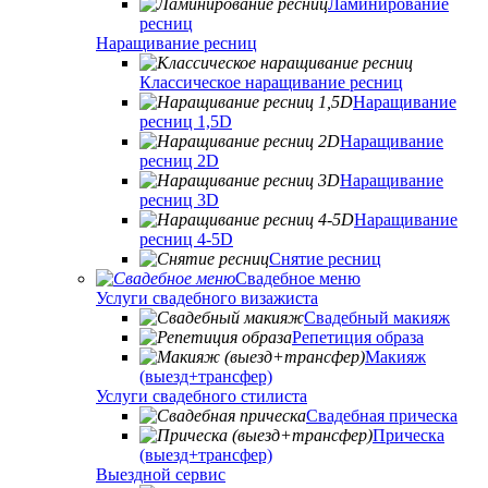
Ламинирование
ресниц
Наращивание ресниц
Классическое наращивание ресниц
Наращивание
ресниц 1,5D
Наращивание
ресниц 2D
Наращивание
ресниц 3D
Наращивание
ресниц 4-5D
Снятие ресниц
Свадебное меню
Услуги свадебного визажиста
Свадебный макияж
Репетиция образа
Макияж
(выезд+трансфер)
Услуги свадебного стилиста
Свадебная прическа
Прическа
(выезд+трансфер)
Выездной сервис