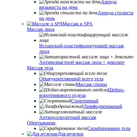
Аренда
визажиста на день
Аренда стилиста
на день
Массаж и SPA
Массаж лица
Испанский-пластифицирующий массаж
лица
Антивозрастной массаж лица + декольте
Массаж тела
Общеукрепляющий всего тела
Массаж спины
Шейно-
воротникового отдела
Спортивный
Лимфодренажный
Антицеллюлитный массаж
Обертывания
Скрабирование тела
Для мужчин