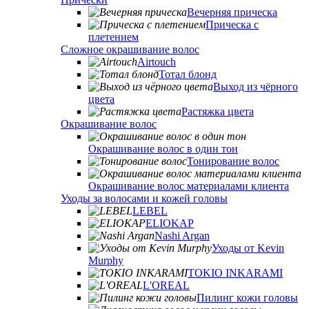
Вечерняя прическа
Прическа с
плетением
Сложное окрашивание волос
Airtouch
Тотал блонд
Выход из чёрного
цвета
Растяжка цвета
Окрашивание волос
Окрашивание волос в один тон
Тонирование волос
Окрашивание волос материалами клиента
Уходы за волосами и кожей головы
LEBEL
ELIOKAP
Nashi Argan
Уходы от Kevin
Murphy
TOKIO INKARAMI
L'OREAL
Пилинг кожи головы