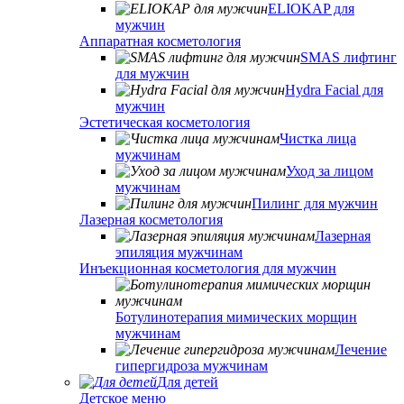
ELIOKAP для
мужчин
Аппаратная косметология
SMAS лифтинг
для мужчин
Hydra Facial для
мужчин
Эстетическая косметология
Чистка лица
мужчинам
Уход за лицом
мужчинам
Пилинг для мужчин
Лазерная косметология
Лазерная
эпиляция мужчинам
Инъекционная косметология для мужчин
Ботулинотерапия мимических морщин
мужчинам
Лечение
гипергидроза мужчинам
Для детей
Детское меню