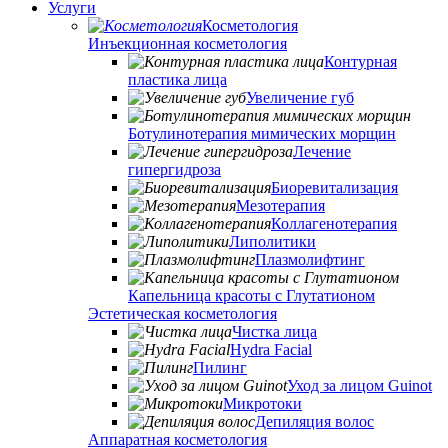
Услуги
Косметология
Инъекционная косметология
Контурная
пластика лица
Увеличение губ
Ботулинотерапия мимических морщин
Лечение
гипергидроза
Биоревитализация
Мезотерапия
Коллагенотерапия
Липолитики
Плазмолифтинг
Капельница красоты с Глутатионом
Эстетическая косметология
Чистка лица
Hydra Facial
Пилинг
Уход за лицом Guinot
Микротоки
Депиляция волос
Аппаратная косметология