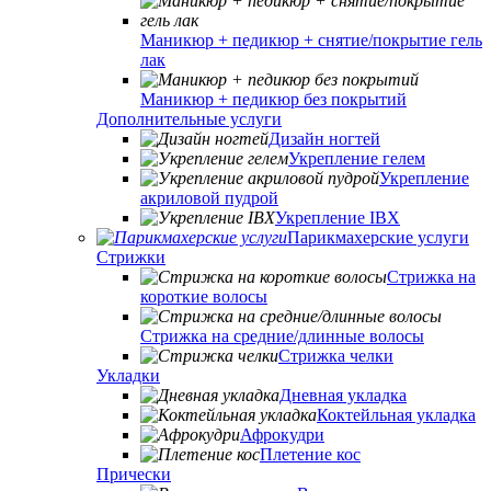
Маникюр + педикюр + снятие/покрытие гель
лак
Маникюр + педикюр без покрытий
Дополнительные услуги
Дизайн ногтей
Укрепление гелем
Укрепление
акриловой пудрой
Укрепление IBX
Парикмахерские услуги
Стрижки
Стрижка на
короткие волосы
Стрижка на средние/длинные волосы
Стрижка челки
Укладки
Дневная укладка
Коктейльная укладка
Афрокудри
Плетение кос
Прически