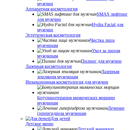
мужчин
Аппаратная косметология
SMAS лифтинг
для мужчин
Hydra Facial для
мужчин
Эстетическая косметология
Чистка лица
мужчинам
Уход за лицом
мужчинам
Пилинг для мужчин
Лазерная косметология
Лазерная
эпиляция мужчинам
Инъекционная косметология для мужчин
Ботулинотерапия мимических морщин
мужчинам
Лечение
гипергидроза мужчинам
Для детей
Детское меню
Детский маникюр