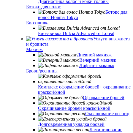
Диагностика волос и кожи головы
Ботокс для волос
Ботокс для
волос Honma Tokyo
Биозавивка
Биозавивка Dulcia Advanced от Loreal
Услуги визажиста
и бровиста
Макияж
Дневной макияж
Вечерний макияж
Лифтинг макияж
Брови/ресницы
Комплекс оформление бровей+ окрашивание
краской/хной
Оформление бровей
Окрашивание бровей краской/хной
Окрашивание ресниц
Долговременная укладка бровей
Ламинирование