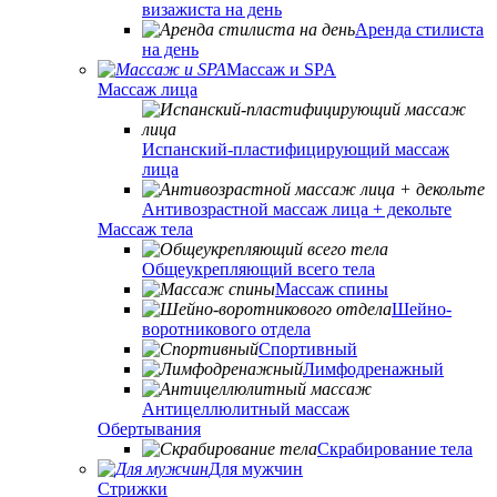
визажиста на день
Аренда стилиста
на день
Массаж и SPA
Массаж лица
Испанский-пластифицирующий массаж
лица
Антивозрастной массаж лица + декольте
Массаж тела
Общеукрепляющий всего тела
Массаж спины
Шейно-
воротникового отдела
Спортивный
Лимфодренажный
Антицеллюлитный массаж
Обертывания
Скрабирование тела
Для мужчин
Стрижки