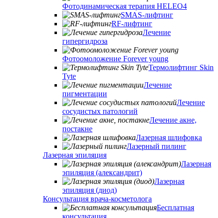
Фотодинамическая терапия HELEO4
SMAS-лифтинг
RF-лифтинг
Лечение
гипергидроза
Фотоомоложение Forever young
Термолифтинг Skin
Tyte
Лечение
пигментации
Лечение
сосудистых патологий
Лечение акне,
постакне
Лазерная шлифовка
Лазерный пилинг
Лазерная эпиляция
Лазерная
эпиляция (александрит)
Лазерная
эпиляция (диод)
Консультация врача-косметолога
Бесплатная
консультация