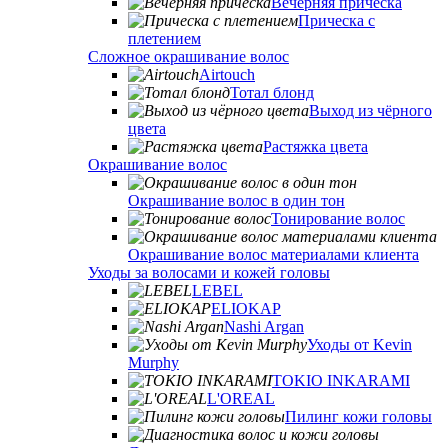
Вечерняя прическа
Прическа с
плетением
Сложное окрашивание волос
Airtouch
Тотал блонд
Выход из чёрного
цвета
Растяжка цвета
Окрашивание волос
Окрашивание волос в один тон
Тонирование волос
Окрашивание волос материалами клиента
Уходы за волосами и кожей головы
LEBEL
ELIOKAP
Nashi Argan
Уходы от Kevin
Murphy
TOKIO INKARAMI
L'OREAL
Пилинг кожи головы