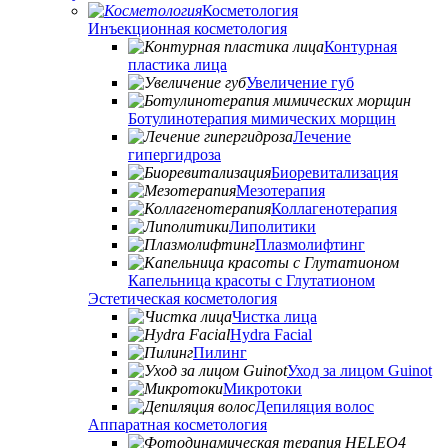
Косметология
Инъекционная косметология
Контурная
пластика лица
Увеличение губ
Ботулинотерапия мимических морщин
Лечение
гипергидроза
Биоревитализация
Мезотерапия
Коллагенотерапия
Липолитики
Плазмолифтинг
Капельница красоты с Глутатионом
Эстетическая косметология
Чистка лица
Hydra Facial
Пилинг
Уход за лицом Guinot
Микротоки
Депиляция волос
Аппаратная косметология