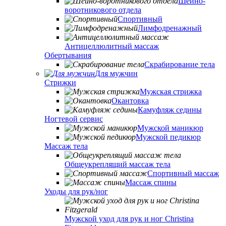
Шейно-
воротникового отдела
Спортивный
Лимфодренажный
Антицеллюлитный массаж
Обертывания
Скрабирование тела
Для мужчин
Стрижки
Мужская стрижка
Окантовка
Камуфляж седины
Ногтевой сервис
Мужской маникюр
Мужской педикюр
Массаж тела
Общеукреплящий массаж тела
Спортивный массаж
Массаж спины
Уходы для рук/ног
Мужской уход для рук и ног Christina