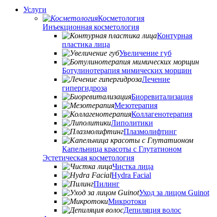
Услуги
Косметология
Инъекционная косметология
Контурная
пластика лица
Увеличение губ
Ботулинотерапия мимических морщин
Лечение
гипергидроза
Биоревитализация
Мезотерапия
Коллагенотерапия
Липолитики
Плазмолифтинг
Капельница красоты с Глутатионом
Эстетическая косметология
Чистка лица
Hydra Facial
Пилинг
Уход за лицом Guinot
Микротоки
Депиляция волос