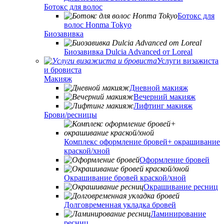
Ботокс для волос
Ботокс для
волос Honma Tokyo
Биозавивка
Биозавивка Dulcia Advanced от Loreal
Услуги визажиста
и бровиста
Макияж
Дневной макияж
Вечерний макияж
Лифтинг макияж
Брови/ресницы
Комплекс оформление бровей+ окрашивание
краской/хной
Оформление бровей
Окрашивание бровей краской/хной
Окрашивание ресниц
Долговременная укладка бровей
Ламинирование
ресниц