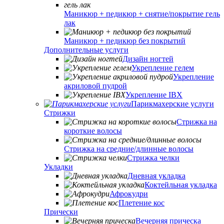
Маникюр + педикюр + снятие/покрытие гель
лак
Маникюр + педикюр без покрытий
Дополнительные услуги
Дизайн ногтей
Укрепление гелем
Укрепление
акриловой пудрой
Укрепление IBX
Парикмахерские услуги
Стрижки
Стрижка на
короткие волосы
Стрижка на средние/длинные волосы
Стрижка челки
Укладки
Дневная укладка
Коктейльная укладка
Афрокудри
Плетение кос
Прически
Вечерняя прическа