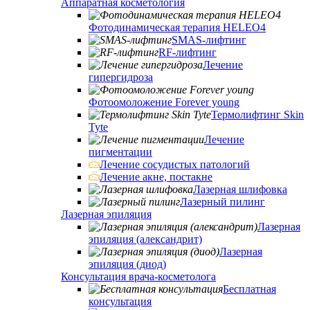
Аппаратная косметология
Фотодинамическая терапия HELEO4
SMAS-лифтинг
RF-лифтинг
Лечение
гипергидроза
Фотоомоложение Forever young
Термолифтинг Skin
Tyte
Лечение
пигментации
Лечение сосудистых патологий
Лечение акне, постакне
Лазерная шлифовка
Лазерный пилинг
Лазерная эпиляция
Лазерная
эпиляция (александрит)
Лазерная
эпиляция (диод)
Консультация врача-косметолога
Бесплатная
консультация