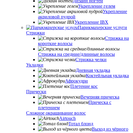
Дизайн ногтей
Укрепление гелем
Укрепление
акриловой пудрой
Укрепление IBX
Парикмахерские услуги
Стрижки
Стрижка на
короткие волосы
Стрижка на средние/длинные волосы
Стрижка челки
Укладки
Дневная укладка
Коктейльная укладка
Афрокудри
Плетение кос
Прически
Вечерняя прическа
Прическа с
плетением
Сложное окрашивание волос
Airtouch
Тотал блонд
Выход из чёрного