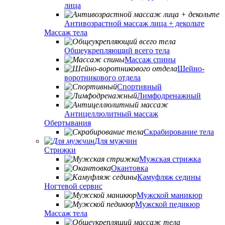
лица
Антивозрастной массаж лица + декольте
Массаж тела
Общеукрепляющий всего тела
Массаж спины
Шейно-
воротникового отдела
Спортивный
Лимфодренажный
Антицеллюлитный массаж
Обертывания
Скрабирование тела
Для мужчин
Стрижки
Мужская стрижка
Окантовка
Камуфляж седины
Ногтевой сервис
Мужской маникюр
Мужской педикюр
Массаж тела