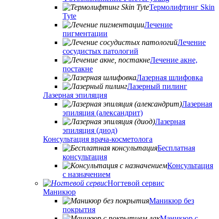
Термолифтинг Skin
Tyte
Лечение
пигментации
Лечение
сосудистых патологий
Лечение акне,
постакне
Лазерная шлифовка
Лазерный пилинг
Лазерная эпиляция
Лазерная
эпиляция (александрит)
Лазерная
эпиляция (диод)
Консультация врача-косметолога
Бесплатная
консультация
Консультация
с назначением
Ногтевой сервис
Маникюр
Маникюр без
покрытия
Маникюр с