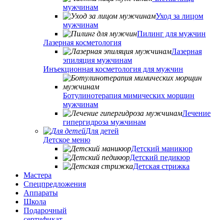
мужчинам
Уход за лицом
мужчинам
Пилинг для мужчин
Лазерная косметология
Лазерная
эпиляция мужчинам
Инъекционная косметология для мужчин
Ботулинотерапия мимических морщин
мужчинам
Лечение
гипергидроза мужчинам
Для детей
Детское меню
Детский маникюр
Детский педикюр
Детская стрижка
Мастера
Спецпредложения
Аппараты
Школа
Подарочный
сертификат