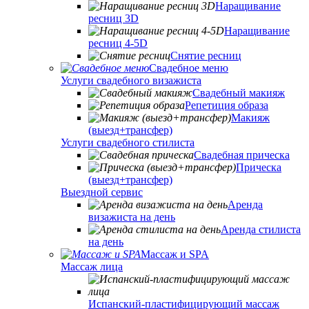
Наращивание
ресниц 3D
Наращивание
ресниц 4-5D
Снятие ресниц
Свадебное меню
Услуги свадебного визажиста
Свадебный макияж
Репетиция образа
Макияж
(выезд+трансфер)
Услуги свадебного стилиста
Свадебная прическа
Прическа
(выезд+трансфер)
Выездной сервис
Аренда
визажиста на день
Аренда стилиста
на день
Массаж и SPA
Массаж лица
Испанский-пластифицирующий массаж