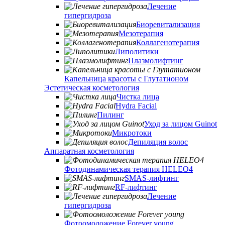
Лечение
гипергидроза
Биоревитализация
Мезотерапия
Коллагенотерапия
Липолитики
Плазмолифтинг
Капельница красоты с Глутатионом
Эстетическая косметология
Чистка лица
Hydra Facial
Пилинг
Уход за лицом Guinot
Микротоки
Депиляция волос
Аппаратная косметология
Фотодинамическая терапия HELEO4
SMAS-лифтинг
RF-лифтинг
Лечение
гипергидроза
Фотоомоложение Forever young