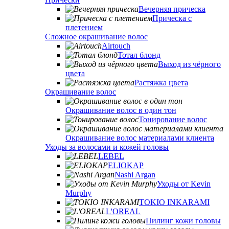
Вечерняя прическа
Прическа с
плетением
Сложное окрашивание волос
Airtouch
Тотал блонд
Выход из чёрного
цвета
Растяжка цвета
Окрашивание волос
Окрашивание волос в один тон
Тонирование волос
Окрашивание волос материалами клиента
Уходы за волосами и кожей головы
LEBEL
ELIOKAP
Nashi Argan
Уходы от Kevin
Murphy
TOKIO INKARAMI
L'OREAL
Пилинг кожи головы