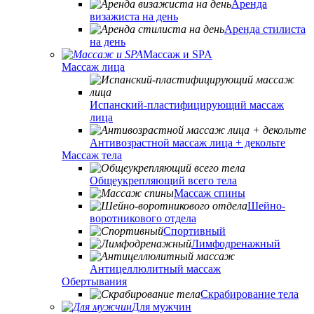
Аренда
визажиста на день
Аренда стилиста
на день
Массаж и SPA
Массаж лица
Испанский-пластифицирующий массаж
лица
Антивозрастной массаж лица + декольте
Массаж тела
Общеукрепляющий всего тела
Массаж спины
Шейно-
воротникового отдела
Спортивный
Лимфодренажный
Антицеллюлитный массаж
Обертывания
Скрабирование тела
Для мужчин