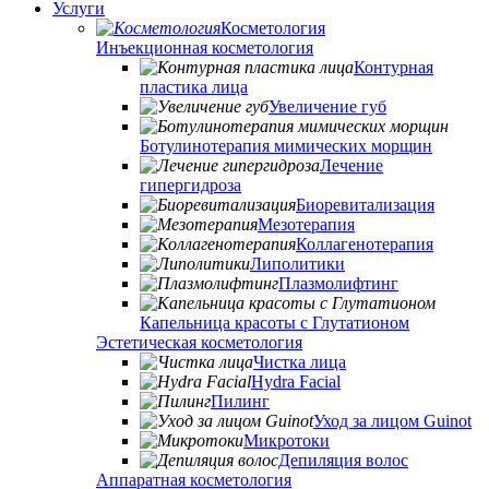
Услуги
Косметология
Инъекционная косметология
Контурная
пластика лица
Увеличение губ
Ботулинотерапия мимических морщин
Лечение
гипергидроза
Биоревитализация
Мезотерапия
Коллагенотерапия
Липолитики
Плазмолифтинг
Капельница красоты с Глутатионом
Эстетическая косметология
Чистка лица
Hydra Facial
Пилинг
Уход за лицом Guinot
Микротоки
Депиляция волос
Аппаратная косметология