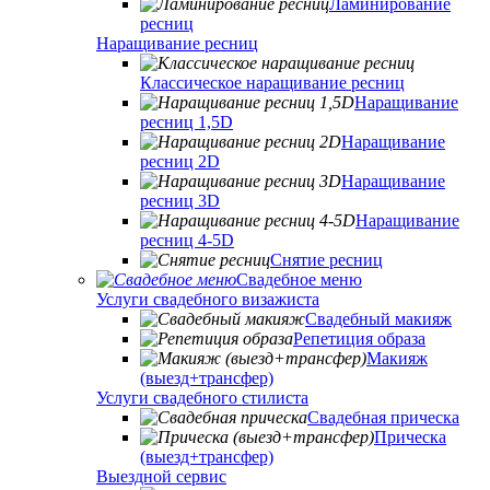
Ламинирование
ресниц
Наращивание ресниц
Классическое наращивание ресниц
Наращивание
ресниц 1,5D
Наращивание
ресниц 2D
Наращивание
ресниц 3D
Наращивание
ресниц 4-5D
Снятие ресниц
Свадебное меню
Услуги свадебного визажиста
Свадебный макияж
Репетиция образа
Макияж
(выезд+трансфер)
Услуги свадебного стилиста
Свадебная прическа
Прическа
(выезд+трансфер)
Выездной сервис