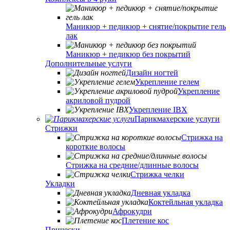
Маникюр + педикюр + снятие/покрытие гель
лак
Маникюр + педикюр без покрытий
Дополнительные услуги
Дизайн ногтей
Укрепление гелем
Укрепление
акриловой пудрой
Укрепление IBX
Парикмахерские услуги
Стрижки
Стрижка на
короткие волосы
Стрижка на средние/длинные волосы
Стрижка челки
Укладки
Дневная укладка
Коктейльная укладка
Афрокудри
Плетение кос
Прически