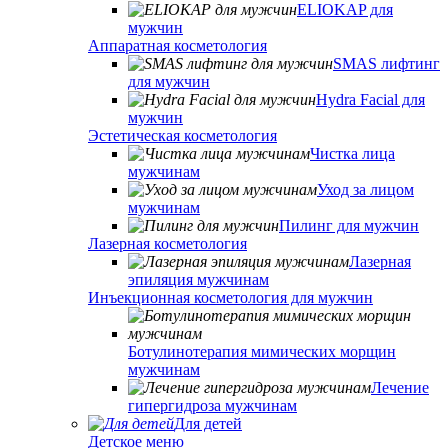
ELIOKAP для
мужчин
Аппаратная косметология
SMAS лифтинг
для мужчин
Hydra Facial для
мужчин
Эстетическая косметология
Чистка лица
мужчинам
Уход за лицом
мужчинам
Пилинг для мужчин
Лазерная косметология
Лазерная
эпиляция мужчинам
Инъекционная косметология для мужчин
Ботулинотерапия мимических морщин
мужчинам
Лечение
гипергидроза мужчинам
Для детей
Детское меню