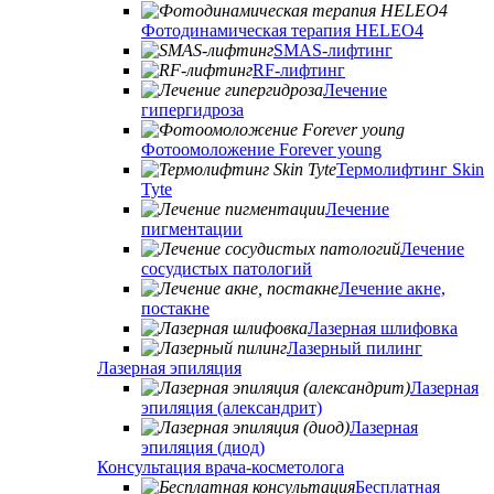
Фотодинамическая терапия HELEO4
SMAS-лифтинг
RF-лифтинг
Лечение
гипергидроза
Фотоомоложение Forever young
Термолифтинг Skin
Tyte
Лечение
пигментации
Лечение
сосудистых патологий
Лечение акне,
постакне
Лазерная шлифовка
Лазерный пилинг
Лазерная эпиляция
Лазерная
эпиляция (александрит)
Лазерная
эпиляция (диод)
Консультация врача-косметолога
Бесплатная