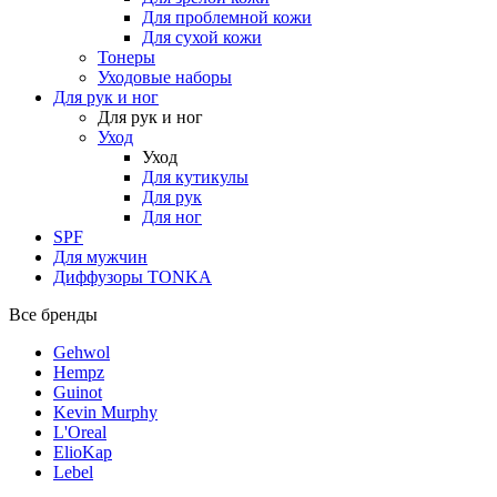
Для проблемной кожи
Для сухой кожи
Тонеры
Уходовые наборы
Для рук и ног
Для рук и ног
Уход
Уход
Для кутикулы
Для рук
Для ног
SPF
Для мужчин
Диффузоры TONKA
Все бренды
Gehwol
Hempz
Guinot
Kevin Murphy
L'Oreal
ElioKap
Lebel