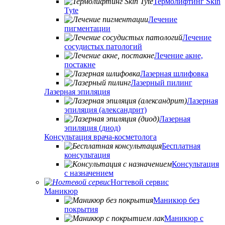
Термолифтинг Skin
Tyte
Лечение
пигментации
Лечение
сосудистых патологий
Лечение акне,
постакне
Лазерная шлифовка
Лазерный пилинг
Лазерная эпиляция
Лазерная
эпиляция (александрит)
Лазерная
эпиляция (диод)
Консультация врача-косметолога
Бесплатная
консультация
Консультация
с назначением
Ногтевой сервис
Маникюр
Маникюр без
покрытия
Маникюр с