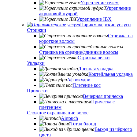
Укрепление гелем
Укрепление
акриловой пудрой
Укрепление IBX
Парикмахерские услуги
Стрижки
Стрижка на
короткие волосы
Стрижка на средние/длинные волосы
Стрижка челки
Укладки
Дневная укладка
Коктейльная укладка
Афрокудри
Плетение кос
Прически
Вечерняя прическа
Прическа с
плетением
Сложное окрашивание волос
Airtouch
Тотал блонд
Выход из чёрного
цвета