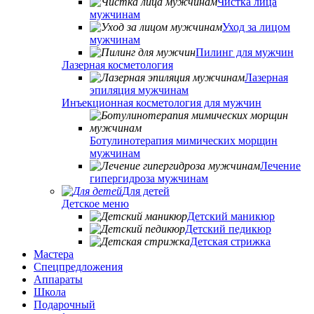
Чистка лица
мужчинам
Уход за лицом
мужчинам
Пилинг для мужчин
Лазерная косметология
Лазерная
эпиляция мужчинам
Инъекционная косметология для мужчин
Ботулинотерапия мимических морщин
мужчинам
Лечение
гипергидроза мужчинам
Для детей
Детское меню
Детский маникюр
Детский педикюр
Детская стрижка
Мастера
Спецпредложения
Аппараты
Школа
Подарочный