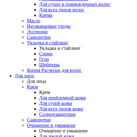
Для сухих и поврежденных волос
Для всех типов волос
Крема
Масло
Несмываемые уходы
Эссенции
Сыворотки
Укладка и стайлинг
Укладка и стайлинг
Спреи
Гели
Шейперы
Копия Расчески для волос
Для лица
Для лица
Крем
Крем
Для проблемной кожи
Для сухой кожи
Для всех типов кожи
Солнцезащитные
Сыворотки
Очищение и умывание
Очищение и умывание
Для зрелой кожи