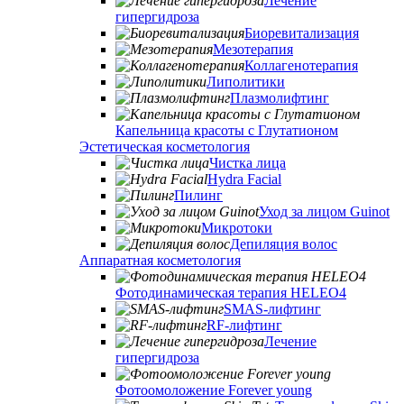
Лечение
гипергидроза
Биоревитализация
Мезотерапия
Коллагенотерапия
Липолитики
Плазмолифтинг
Капельница красоты с Глутатионом
Эстетическая косметология
Чистка лица
Hydra Facial
Пилинг
Уход за лицом Guinot
Микротоки
Депиляция волос
Аппаратная косметология
Фотодинамическая терапия HELEO4
SMAS-лифтинг
RF-лифтинг
Лечение
гипергидроза
Фотоомоложение Forever young