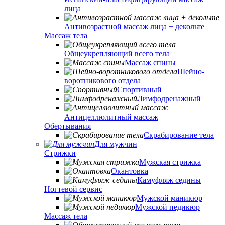
лица
Антивозрастной массаж лица + декольте
Массаж тела
Общеукрепляющий всего тела
Массаж спины
Шейно-
воротникового отдела
Спортивный
Лимфодренажный
Антицеллюлитный массаж
Обертывания
Скрабирование тела
Для мужчин
Стрижки
Мужская стрижка
Окантовка
Камуфляж седины
Ногтевой сервис
Мужской маникюр
Мужской педикюр
Массаж тела