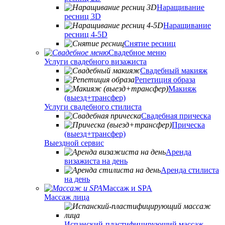
Наращивание
ресниц 3D
Наращивание
ресниц 4-5D
Снятие ресниц
Свадебное меню
Услуги свадебного визажиста
Свадебный макияж
Репетиция образа
Макияж
(выезд+трансфер)
Услуги свадебного стилиста
Свадебная прическа
Прическа
(выезд+трансфер)
Выездной сервис
Аренда
визажиста на день
Аренда стилиста
на день
Массаж и SPA
Массаж лица
Испанский-пластифицирующий массаж