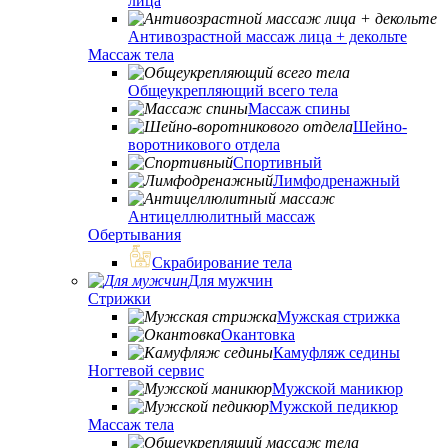
лица
Антивозрастной массаж лица + декольте
Массаж тела
Общеукрепляющий всего тела
Массаж спины
Шейно-
воротникового отдела
Спортивный
Лимфодренажный
Антицеллюлитный массаж
Обертывания
Скрабирование тела
Для мужчин
Стрижки
Мужская стрижка
Окантовка
Камуфляж седины
Ногтевой сервис
Мужской маникюр
Мужской педикюр
Массаж тела