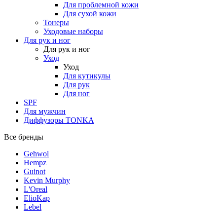
Для проблемной кожи
Для сухой кожи
Тонеры
Уходовые наборы
Для рук и ног
Для рук и ног
Уход
Уход
Для кутикулы
Для рук
Для ног
SPF
Для мужчин
Диффузоры TONKA
Все бренды
Gehwol
Hempz
Guinot
Kevin Murphy
L'Oreal
ElioKap
Lebel