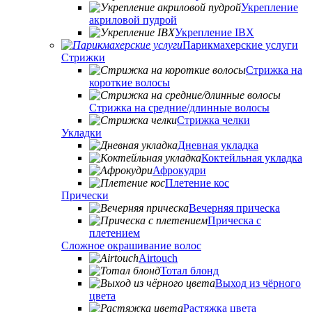
Укрепление
акриловой пудрой
Укрепление IBX
Парикмахерские услуги
Стрижки
Стрижка на
короткие волосы
Стрижка на средние/длинные волосы
Стрижка челки
Укладки
Дневная укладка
Коктейльная укладка
Афрокудри
Плетение кос
Прически
Вечерняя прическа
Прическа с
плетением
Сложное окрашивание волос
Airtouch
Тотал блонд
Выход из чёрного
цвета
Растяжка цвета