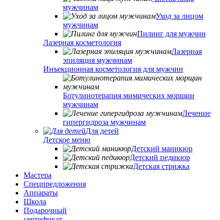
мужчинам
Уход за лицом
мужчинам
Пилинг для мужчин
Лазерная косметология
Лазерная
эпиляция мужчинам
Инъекционная косметология для мужчин
Ботулинотерапия мимических морщин
мужчинам
Лечение
гипергидроза мужчинам
Для детей
Детское меню
Детский маникюр
Детский педикюр
Детская стрижка
Мастера
Спецпредложения
Аппараты
Школа
Подарочный
сертификат