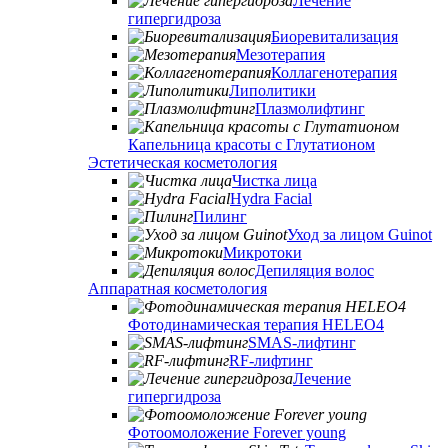
Лечение
гипергидроза
Биоревитализация
Мезотерапия
Коллагенотерапия
Липолитики
Плазмолифтинг
Капельница красоты с Глутатионом
Эстетическая косметология
Чистка лица
Hydra Facial
Пилинг
Уход за лицом Guinot
Микротоки
Депиляция волос
Аппаратная косметология
Фотодинамическая терапия HELEO4
SMAS-лифтинг
RF-лифтинг
Лечение
гипергидроза
Фотоомоложение Forever young