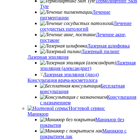
Термолифтинг Skin
Tyte
Лечение
пигментации
Лечение
сосудистых патологий
Лечение акне,
постакне
Лазерная шлифовка
Лазерный пилинг
Лазерная эпиляция
Лазерная
эпиляция (александрит)
Лазерная эпиляция (диод)
Консультация врача-косметолога
Бесплатная
консультация
Консультация
с назначением
Ногтевой сервис
Маникюр
Маникюр без
покрытия
Маникюр с
покрытием лак