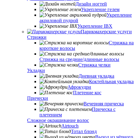
Дизайн ногтей
Укрепление гелем
Укрепление
акриловой пудрой
Укрепление IBX
Парикмахерские услуги
Стрижки
Стрижка на
короткие волосы
Стрижка на средние/длинные волосы
Стрижка челки
Укладки
Дневная укладка
Коктейльная укладка
Афрокудри
Плетение кос
Прически
Вечерняя прическа
Прическа с
плетением
Сложное окрашивание волос
Airtouch
Тотал блонд
Выход из чёрного