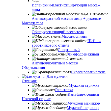
Испанский-пластифицирующий массаж
лица
Антивозрастной массаж лица + декольте
Массаж тела
Общеукрепляющий всего тела
Массаж спины
Шейно-
воротникового отдела
Спортивный
Лимфодренажный
Антицеллюлитный массаж
Обертывания
Скрабирование тела
Для мужчин
Стрижки
Мужская стрижка
Окантовка
Камуфляж седины
Ногтевой сервис
Мужской маникюр
Мужской педикюр