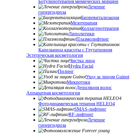
Ботулинотерапия мимических морщин
Лечение
гипергидроза
Биоревитализация
Мезотерапия
Коллагенотерапия
Липолитики
Плазмолифтинг
Капельница красоты с Глутатионом
Эстетическая косметология
Чистка лица
Hydra Facial
Пилинг
Уход за лицом Guinot
Микротоки
Депиляция волос
Аппаратная косметология
Фотодинамическая терапия HELEO4
SMAS-лифтинг
RF-лифтинг
Лечение
гипергидроза