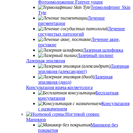
Фотоомоложение Forever young
Термолифтинг Skin
Tyte
Лечение
пигментации
Лечение
сосудистых патологий
Лечение акне,
постакне
Лазерная шлифовка
Лазерный пилинг
Лазерная эпиляция
Лазерная
эпиляция (александрит)
Лазерная
эпиляция (диод)
Консультация врача-косметолога
Бесплатная
консультация
Консультация
с назначением
Ногтевой сервис
Маникюр
Маникюр без
покрытия